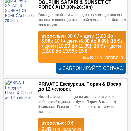
DOLPHIN SAFARI & SUNSET OT
POREČA(17.30h-20:30h)
Опыт для всей семьи, поездка на лодке до захода
солнца, и наслаждаться игрой дельфинов с бокалом
вина в руке ...
взрослые: 30 € / + дети (3.00 do
5,99): 10 / + дети (6,00 do 9.99): 15 € /
+ дети (10,00 do 11,99): 15 € / + дети
(12,00 do 13,99): 15 €
EUR
/ на человека
» ЗАБРОНИРУЙТЕ СЕЙЧАС
PRIVATE Екскурсия, Пореч & Врсар
до 12 человек
Незабываемая поездка на две-три семьи или
небольшой группы .. в бухте Пореч, Врсар над
фьордом в Ровине .. обед на лодке, возможно,
встреча...
взрослые: 0 €
EUR
/ на человека