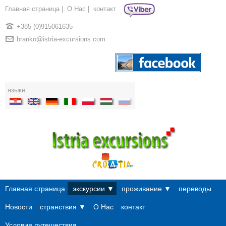
Главная страница
|
О Нac
|
контакт
+385 (0)915061635
branko@istria-excursions.com
языки:
Главная страница
экскурсии ▼
проживание ▼
переводы
Новости
странствия ▼
О Нac
контакт
Условия путешествия