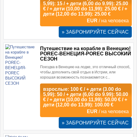
5,99): 15 / + дети (6,00 do 9.99): 25.00
€ / + дети (10,00 do 11,99): 25.00 € / +
дети (12,00 do 13,99): 25.00 €
EUR
/ на человека
» ЗАБРОНИРУЙТЕ СЕЙЧАС
Путешествие на корабле в Венецию!
POREC-ВЕНЕЦИЯ-POREC ВЫСОКИЙ
СЕЗОН
Поездка в Венецию на лодке, это отличный способ,
чтобы дополнить свой ​​отдых в Истрии, или
хорошая возможность познакомится с...
взрослые: 100 € / + дети (3.00 do
5,99): 50 / + дети (6,00 do 9.99): 50.00
€ / + дети (10,00 do 11,99): 50.00 € / +
дети (12,00 do 13,99): 100.00 €
EUR
/ на человека
» ЗАБРОНИРУЙТЕ СЕЙЧАС