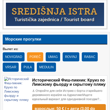
Морские прогулки
Вылет из:
NOVIGRAD
POREČ
UMAG
ROVINJ
RABAC
VRSAR
PULA
MEDULIN
Исторический Фиш-пикник: Круиз по
Лимскому фьорду и скрытому пляжу
⚓ Откройте для себя Истрию с борта старейшего
деревянного корабля на Адриатике!Ищете
идеальный вариант для однодневной поездки?...
взрослые: 50 € / + дети (3.00 do