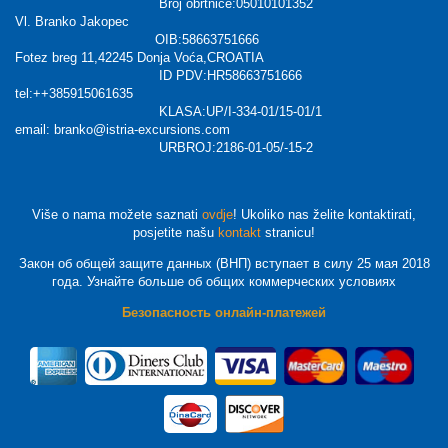
Broj obrtnice:05010101352
Vl. Branko Jakopec
OIB:58663751666
Fotez breg 11,42245 Donja Voća,CROATIA
ID PDV:HR58663751666
tel:++385915061635
KLASA:UP/I-334-01/15-01/1
email: branko@istria-excursions.com
URBROJ:2186-01-05/-15-2
Više o nama možete saznati
ovdje
! Ukoliko nas želite kontaktirati,
posjetite našu
kontakt
stranicu!
Закон об общей защите данных (ВНП) вступает в силу 25 мая 2018
года. Узнайте больше об общих коммерческих условиях
Безопасность онлайн-платежей