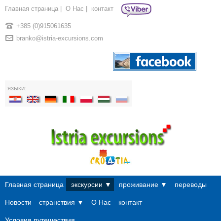
Главная страница
|
О Нac
|
контакт
+385 (0)915061635
branko@istria-excursions.com
языки:
Главная страница
экскурсии ▼
проживание ▼
переводы
Новости
странствия ▼
О Нac
контакт
Условия путешествия