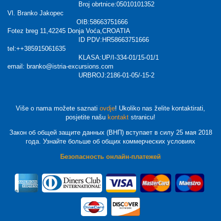
Broj obrtnice:05010101352
Vl. Branko Jakopec
OIB:58663751666
Fotez breg 11,42245 Donja Voća,CROATIA
ID PDV:HR58663751666
tel:++385915061635
KLASA:UP/I-334-01/15-01/1
email: branko@istria-excursions.com
URBROJ:2186-01-05/-15-2
Više o nama možete saznati
ovdje
! Ukoliko nas želite kontaktirati,
posjetite našu
kontakt
stranicu!
Закон об общей защите данных (ВНП) вступает в силу 25 мая 2018
года. Узнайте больше об общих коммерческих условиях
Безопасность онлайн-платежей