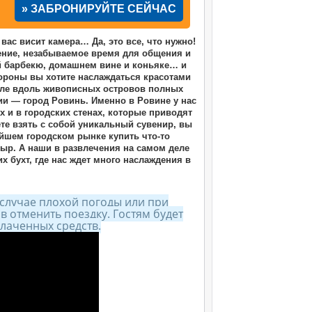
» ЗАБРОНИРУЙТЕ СЕЙЧАС
 вас висит камера… Да, это все, что нужно!
ение, незабываемое время для общения и
ый барбекю, домашнем вине и коньяке… и
стороны вы хотите наслаждаться красотами
бле вдоль живописных островов полных
ии — город Ровинь. Именно в Ровине у нас
х и в городских стенах, которые приводят
те взять с собой уникальный сувенир, вы
айшем городском рынке купить что-то
сыр. А наши в развлечения на самом деле
 бухт, где нас ждет много наслаждения в
 случае плохой погоды или при
 отменить поездку. Гостям будет
лаченных средств.