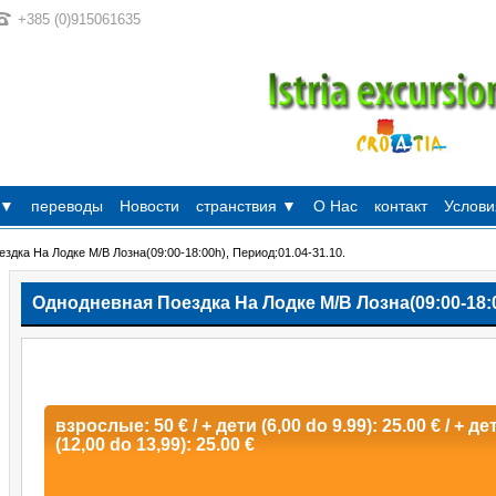
+385 (0)915061635
 ▼
переводы
Новости
странствия ▼
О Нac
контакт
Услови
здка На Лодке M/B Лозна(09:00-18:00h), Период:01.04-31.10.
Однодневная Поездка На Лодке M/B Лозна(09:00-18:00
взрослые: 50 € / + дети (6,00 do 9.99): 25.00 € / + дет
(12,00 do 13,99): 25.00 €