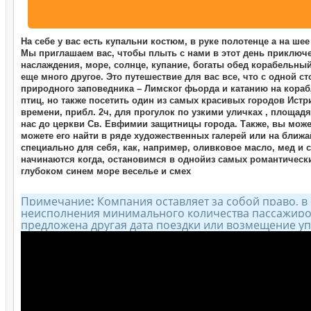
На себе у вас есть купальни костюм, в руке полотенце а на шее
Мы приглашаем вас, чтобы плыть с нами в этот день приключ
наслаждения, море, солнце, купание, богаты обед корабельн
еще много другое. Это путешествие для вас все, что с одной 
природного заповедника – Лимског фьорда и катанию на кора
птиц, но также посетить один из самых красивых городов Истр
времени, прибл. 2ч, для прогулок по узкими уличках , площадя
нас до церкви Св. Евфимии защитницы города. Также, вы може
можете его найти в ряде художественных галерей или на ближ
специально для себя, как, например, оливковое масло, мед и 
начинаются когда, остановимся в однойиз самых романтических
глубоком синем море веселье и смех
Примечание
:
Компания оставляет за собой право, в
неисполнения минимального количества пассажиров
предложена другая дата поездки или возмещение уп