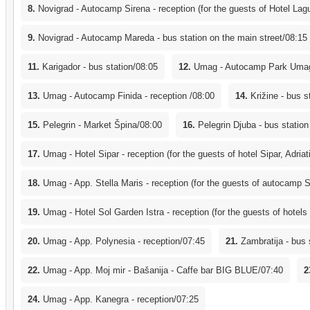
8.
Novigrad - Autocamp Sirena - reception (for the guests of Hotel Lag
9.
Novigrad - Autocamp Mareda - bus station on the main street/08:15
11.
Karigador - bus station/08:05
12.
Umag - Autocamp Park Umag 
13.
Umag - Autocamp Finida - reception /08:00
14.
Križine - bus s
15.
Pelegrin - Market Špina/08:00
16.
Pelegrin Djuba - bus station
17.
Umag - Hotel Sipar - reception (for the guests of hotel Sipar, Adri
18.
Umag - App. Stella Maris - reception (for the guests of autocamp S
19.
Umag - Hotel Sol Garden Istra - reception (for the guests of hotels
20.
Umag - App. Polynesia - reception/07:45
21.
Zambratija - bus 
22.
Umag - App. Moj mir - Bašanija - Caffe bar BIG BLUE/07:40
2
24.
Umag - App. Kanegra - reception/07:25