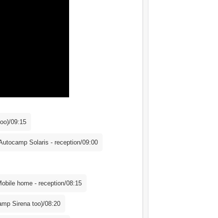
too)/09:15
 Autocamp Solaris - reception/09:00
Mobile home - reception/08:15
amp Sirena too)/08:20