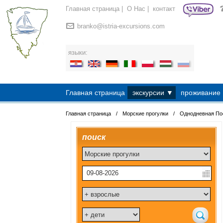
Главная страница
|
О Нac
|
контакт
branko@istria-excursions.com
языки:
Главная страница
экскурсии ▼
проживание
Главная страница
/
Морские прогулки
/
Однодневная Пое
поиск