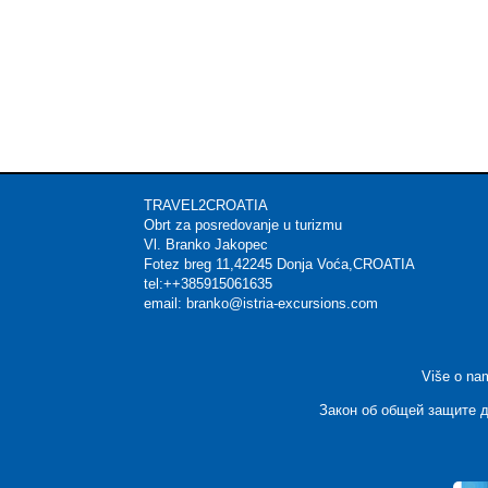
TRAVEL2CROATIA Mat
Obrt za posredovanje u t
Vl. Branko Jakop
Fotez breg 11,42245 Donja 
tel:++385915061635 
email: branko@istria-excu
Više o na
Закон об общей защите д