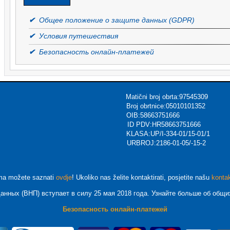
✔
Общее положение о защите данных (GDPR)
✔
Условия путешествия
✔
Безопасность онлайн-платежей
ični broj obrta:97545309
urizmu Broj obrtnice:05010101352
ec OIB:58663751666
Voća,CROATIA ID PDV:HR58663751666
KLASA:UP/I-334-01/15-01/1
rsions.com URBROJ:2186-01-05/-15-2
ma možete saznati
ovdje
! Ukoliko nas želite kontaktirati, posjetite našu
konta
анных (ВНП) вступает в силу 25 мая 2018 года. Узнайте больше об общ
Безопасность онлайн-платежей