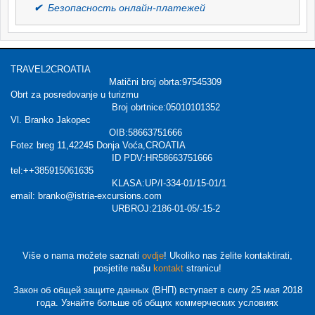
✔
Безопасность онлайн-платежей
TRAVEL2CROATIA
Matični broj obrta:97545309
Obrt za posredovanje u turizmu
Broj obrtnice:05010101352
Vl. Branko Jakopec
OIB:58663751666
Fotez breg 11,42245 Donja Voća,CROATIA
ID PDV:HR58663751666
tel:++385915061635
KLASA:UP/I-334-01/15-01/1
email: branko@istria-excursions.com
URBROJ:2186-01-05/-15-2
Više o nama možete saznati
ovdje
! Ukoliko nas želite kontaktirati,
posjetite našu
kontakt
stranicu!
Закон об общей защите данных (ВНП) вступает в силу 25 мая 2018
года. Узнайте больше об общих коммерческих условиях