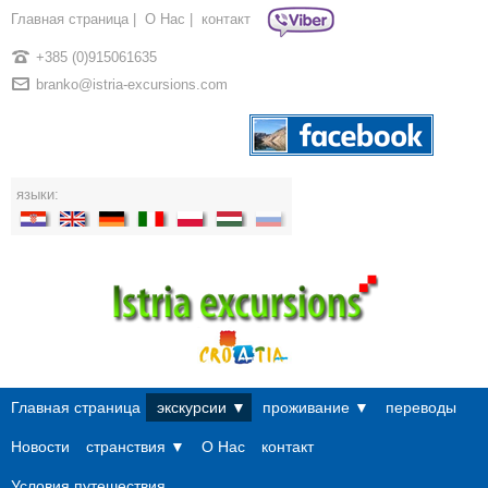
Главная страница
|
О Нac
|
контакт
+385 (0)915061635
branko@istria-excursions.com
языки:
Главная страница
экскурсии ▼
проживание ▼
переводы
Новости
странствия ▼
О Нac
контакт
Условия путешествия