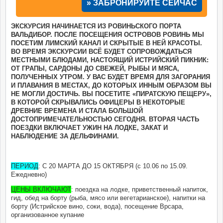
» ЗАБРОНИРУЙТЕ СЕЙЧАС
ЭКСКУРСИЯ НАЧИНАЕТСЯ ИЗ РОВИНЬСКОГО ПОРТА
ВАЛЬДИБОР. ПОСЛЕ ПОСЕЩЕНИЯ ОСТРОВОВ РОВИНЬ МЫ
ПОСЕТИМ ЛИМСКИЙ КАНАЛ И СКРЫТЫЕ В НЕЙ КРАСОТЫ.
ВО ВРЕМЯ ЭКСКУРСИИ ВСЁ БУДЕТ СОПРОВОЖДАТЬСЯ
МЕСТНЫМИ БЛЮДАМИ, НАСТОЯЩИЙ ИСТРИЙСКИЙ ПИКНИК:
ОТ ГРАПЫ, САРДОНЫ ДО СВЕЖЕЙ, РЫБЫ И МЯСА,
ПОЛУЧЕННЫХ УТРОМ. У ВАС БУДЕТ ВРЕМЯ ДЛЯ ЗАГОРАНИЯ
И ПЛАВАНИЯ В МЕСТАХ, ДО КОТОРЫХ ИННЫМ ОБРАЗОМ ВЫ
НЕ МОГЛИ ДОСТИЧЬ. ВЫ ПОСЕТИТЕ «ПИРАТСКУЮ ПЕЩЕРУ»,
В КОТОРОЙ СКРЫВАЛИСЬ ОФИЦЕРЫ В НЕКОТОРЫЕ
ДРЕВНИЕ ВРЕМЕНА И СТАЛА БОЛЬШОЙ
ДОСТОПРИМЕЧАТЕЛЬНОСТЬЮ СЕГОДНЯ. ВТОРАЯ ЧАСТЬ
ПОЕЗДКИ ВКЛЮЧАЕТ УЖИН НА ЛОДКЕ, ЗАКАТ И
НАБЛЮДЕНИЕ ЗА ДЕЛЬФИНАМИ.
ПЕРИОД
: С 20 МАРТА ДО 15 ОКТЯБРЯ (с 10.06 по 15.09.
Ежедневно)
ЦЕНЫ ВКЛЮЧАЮТ
: поездка на лодке, приветственный напиток,
гид, обед на борту (рыба, мясо или вегетарианское), напитки на
борту (Истрийское вино, соки, вода), посещение Врсара,
организованное купание