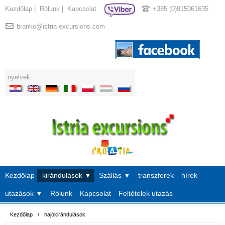
Kezdőlap
|
Rólunk
|
Kapcsolat
+385 (0)915061635
branko@istria-excursions.com
nyelvek:
Kezdőlap
kirándulások ▼
Szállás ▼
transzferek
hírek
utazások ▼
Rólunk
Kapcsolat
Feltételek utazás
Kezdőlap
/
hajókirándulások