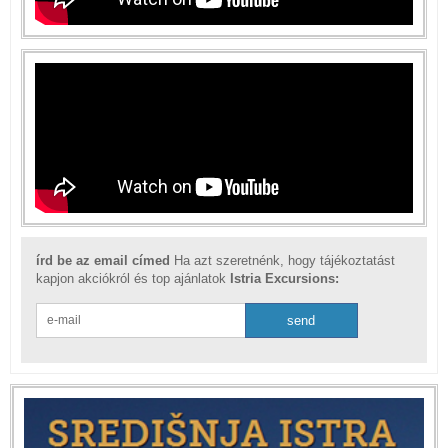
írd be az email címed
Ha azt szeretnénk, hogy tájékoztatást
kapjon akciókról és top ajánlatok
Istria Excursions: