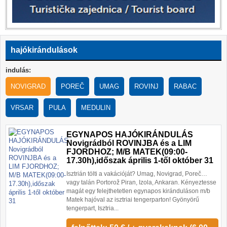
hajókirándulások
indulás:
NOVIGRAD
POREČ
UMAG
ROVINJ
RABAC
VRSAR
PULA
MEDULIN
EGYNAPOS HAJÓKIRÁNDULÁS
Novigrádból ROVINJBA és a LIM
FJORDHOZ; M/B MATEK(09:00-
17.30h),időszak április 1-től október 31
Isztrián tölti a vakációját? Umag, Novigrad, Poreč…
vagy talán Portorož Piran, Izola, Ankaran. Kényeztesse
magát egy felejthetetlen egynapos kiránduláson m/b
Matek hajóval az isztriai tengerparton! Gyönyörű
tengerpart, Isztria...