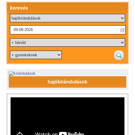
keresés
hajókirándulások