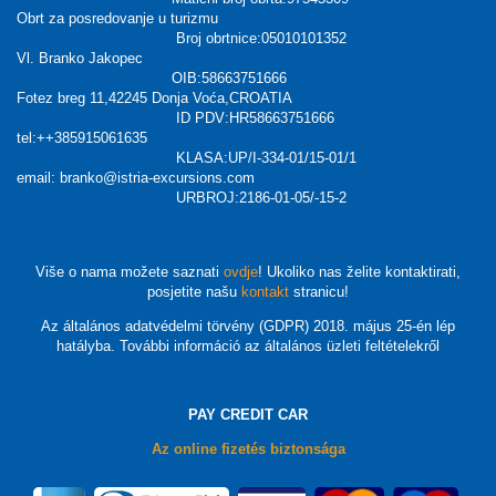
Obrt za posredovanje u turizmu
Broj obrtnice:05010101352
Vl. Branko Jakopec
OIB:58663751666
Fotez breg 11,42245 Donja Voća,CROATIA
ID PDV:HR58663751666
tel:++385915061635
KLASA:UP/I-334-01/15-01/1
email: branko@istria-excursions.com
URBROJ:2186-01-05/-15-2
Više o nama možete saznati
ovdje
! Ukoliko nas želite kontaktirati,
posjetite našu
kontakt
stranicu!
Az általános adatvédelmi törvény (GDPR) 2018. május 25-én lép
hatályba. További információ az általános üzleti feltételekről
PAY CREDIT CAR
Az online fizetés biztonsága