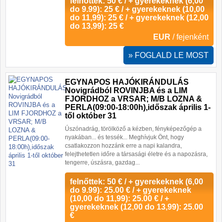
felnőttek: 50 € / + gyerekeknek (6,00
do 9.99): 25 € / + gyerekeknek (10,00
do 11,99): 25 € / + gyerekeknek (12,00
do 13,99): 25 €
EUR
/ fejenként
» FOGLALD LE MOST
EGYNAPOS HAJÓKIRÁNDULÁS
Novigrádból ROVINJBA és a LIM
FJORDHOZ a VRSAR; M/B LOZNA &
PERLA(09:00-18:00h),időszak április 1-
től október 31
Úszónadrág, törölköző a kézben, fényképezőgép a
nyakában... és tessék... Meghívjuk Önt, hogy
csatlakozzon hozzánk erre a napi kalandra,
felejthetetlen időre a társasági életre és a napozásra,
tengerre, úszásra, gazdag...
felnőttek: 50 € / + gyerekeknek (6,00
do 9.99): 25.00 € / + gyerekeknek
(10,00 do 11,99): 25.00 € / +
gyerekeknek (12,00 do 13,99): 25.00
€