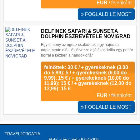
EUR
/ fejenként
» FOGLALD LE MOST
DELFINEK SAFARI & SUNSET,A
DOLPHIN ÉSZREVÉTELE NOVIGRAD
Egy élmény az egész családnak, egy hajóútra
naplemente előtt, és élvezze a játékot delfin egy pohár
borral a kézben a hangok gitár
felnőttek: 30 € / + gyerekeknek (3.00
do 5,99): 5 / + gyerekeknek (6,00 do
9.99): 15 € / + gyerekeknek (10,00 do
11,99): 15 € / + gyerekeknek (12,00 do
13,99): 15 €
EUR
/ fejenként
» FOGLALD LE MOST
TRAVEL2CROATIA
Matični broj obrta:97545309