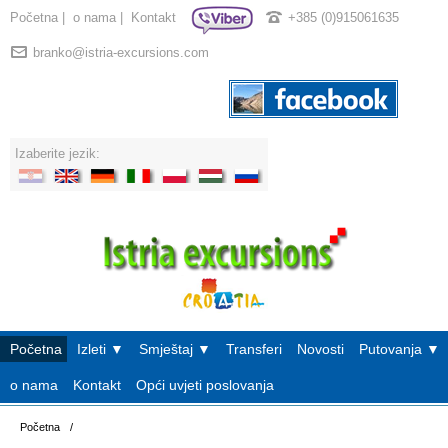
Početna
|
o nama
|
Kontakt
+385 (0)915061635
branko@istria-excursions.com
Izaberite jezik:
Početna
Izleti ▼
Smještaj ▼
Transferi
Novosti
Putovanja ▼
o nama
Kontakt
Opći uvjeti poslovanja
Početna
/