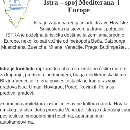
Istra – spoj Mediterana i
Europe
Istra je zapadna regija mlade države Hrvatske.
Smiještena na sjeveru jadrana , poluotok
ISTRA je poželjna turistička destinacija zemljama srednje
Europe, nekoliko sati vožnje od metropola Beča, Salzburga,
Muenchena, Zuericha, Milana, Venecije, Praga, Budimpešte…
Istra je turistički raj
,zapadna obala sa kristalno čistim morem
za kupanje, predivnim podmorijem, blaga mediteranska klima.
Blizina Venecije i njena povijest ostavila je trag u razvoju
gradova Istre. Umag, Novigrad, Poreč, Rovinj ili Pula su
predivni gradovi.
Znamenita arhitektura, ostaci mješavine kultura naroda Hrvata,
rimskog carstva, doba procvata Venecije. Istra je i današnji spoj
povijesti sa mnogobrojnim hotelima, apartmanima i
autokampovima.