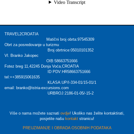
TRAVEL2CROATIA
Matični broj obrta:97545309
Obrt za posredovanje u turizmu
Broj obrtnice:05010101352
Vl. Branko Jakopec
OIB:58663751666
Fotez breg 11,42245 Donja Voća,CROATIA
ID PDV:HR58663751666
tel:++385915061635
KLASA:UP/I-334-01/15-01/1
email: branko@istria-excursions.com
URBROJ:2186-01-05/-15-2
Više o nama možete saznati
ovdje
! Ukoliko nas želite kontaktirati,
posjetite našu
kontakt
stranicu!
PREUZIMANJE I OBRADA OSOBNIH PODATAKA