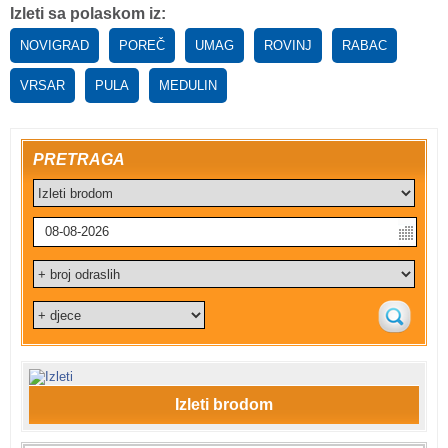
Izleti sa polaskom iz:
NOVIGRAD
POREČ
UMAG
ROVINJ
RABAC
VRSAR
PULA
MEDULIN
PRETRAGA
Izleti brodom