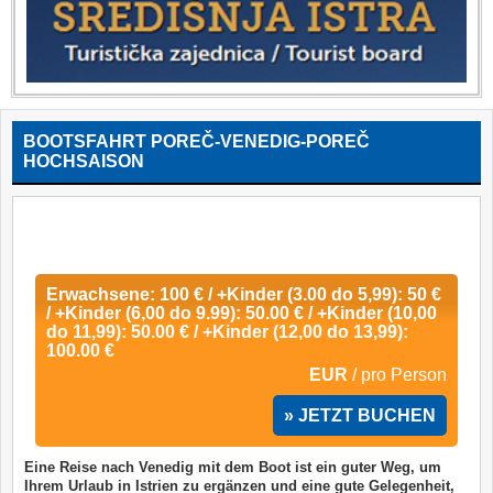
BOOTSFAHRT POREČ-VENEDIG-POREČ
HOCHSAISON
Erwachsene: 100 € / +Kinder (3.00 do 5,99): 50 €
/ +Kinder (6,00 do 9.99): 50.00 € / +Kinder (10,00
do 11,99): 50.00 € / +Kinder (12,00 do 13,99):
100.00 €
EUR
/ pro Person
» JETZT BUCHEN
Eine Reise nach Venedig mit dem Boot ist ein guter Weg, um
Ihrem Urlaub in Istrien zu ergänzen und eine gute Gelegenheit,