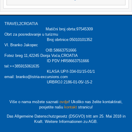
TRAVEL2CROATIA
Matični broj obrta:97545309
Obrt za posredovanje u turizmu
Broj obrtnice:05010101352
Vl. Branko Jakopec
OIB:58663751666
Fotez breg 11,42245 Donja Voća,CROATIA
ID PDV:HR58663751666
tel:++385915061635
KLASA:UP/I-334-01/15-01/1
email: branko@istria-excursions.com
URBROJ:2186-01-05/-15-2
Više o nama možete saznati
ovdje
! Ukoliko nas želite kontaktirati,
posjetite našu
kontakt
stranicu!
Das Allgemeine Datenschutzgesetz (DSGVO) tritt am 25. Mai 2018 in
Kraft. Weitere Informationen zu AGB.