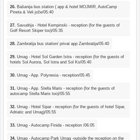
26.
Bašanija bus.station ( app & hotel MOJMIR, AutoCamp
Pineta & Veli jože/05:40
27.
Savudrija - Hotel Kempinski - reception (for the guests of
Golf Resort Skiper too)/05:35
28.
Zambratija bus station/ privat app Zambratija/05:40
29.
Umag - Hotel Sol Garden Istra - reception (for the guests of
hotels Sol Aurora, Sol Istra and Sol Ko/05:40
30.
Umag - App. Polynesia - reception/05:45
31.
Umag - App. Stella Maris - reception (for the guests of
autocamp Stella Maris too)/05:55
32.
Umag - Hotel Sipar - reception (for the guests of hotel Sipar,
Adriatic and Umag)/05:55
33.
Umag - Autocamp Finida - reception /06:05
34.
Umag - Autocamp Park Umag -outside the reception on the