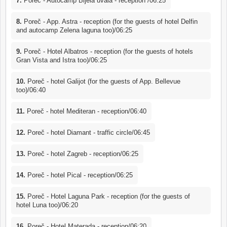
7.
Poreč - Autocamp Bijela uvala - reception /06:25
8.
Poreč - App. Astra - reception (for the guests of hotel Delfin
and autocamp Zelena laguna too)/06:25
9.
Poreč - Hotel Albatros - reception (for the guests of hotels
Gran Vista and Istra too)/06:25
10.
Poreč - hotel Galijot (for the guests of App. Bellevue
too)/06:40
11.
Poreč - hotel Mediteran - reception/06:40
12.
Poreč - hotel Diamant - traffic circle/06:45
13.
Poreč - hotel Zagreb - reception/06:25
14.
Poreč - hotel Pical - reception/06:25
15.
Poreč - Hotel Laguna Park - reception (for the guests of
hotel Luna too)/06:20
16.
Poreč - Hotel Materada - reception/06:20