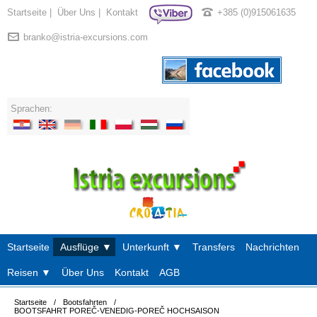
Startseite
|
Über Uns
|
Kontakt
+385 (0)915061635
branko@istria-excursions.com
Sprachen:
Startseite
Ausflüge ▼
Unterkunft ▼
Transfers
Nachrichten
Reisen ▼
Über Uns
Kontakt
AGB
Startseite
/
Bootsfahrten
/
BOOTSFAHRT POREČ-VENEDIG-POREČ HOCHSAISON