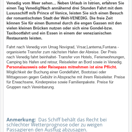
Venedig vom Meer sehen… Neben Urlaub in Istrien, erfahren Sie
einen Tag Venedig!Nach annähernd drei Stunden Fahrt mit dem
Luxusschiff m/b Prince of Venice, leisten Sie sich einen Besuch
der romantischsten Stadt der Welt-VENEDIG. Die freie Zeit
können Sie für einen Bummel durch die engen Gassen mit den
vielen kleinen Brücken nutzen oder sich eine Gondel-bzw.
Taxibootfahrt und ein Essen in einem der venezianischen
Restaurants leisten.
Fahrt nach Venedig von Umag Novigrad, Vrsar,Lanterna,Funtana -
organisierte Transfer zum nächsten Hafen der Abreise. Der Preis
nach Venedig fahrt beinhaltet- Transfer von Hotels, Ferienwohnungen,
Camping bis Hafen und retour, Reiseleiter an Bord sowie in Venedig.
Personalausweis oder Reisepass mitnehmen ist eine Pflicht.
Möglichkeit der Buchung einer Gondelfahrt, Bootstaxi oder
Mittagessen gegen Gebühr in Absprache mit ihrem Reiseleiter. Preise
für Erwachsene, Kinderpreise sowie Familienpakete. Preise für
Gruppen nach Vereinbarung.
Anmerkung:
Das Schiff behält das Recht bei
schlechter Wetterprognose oder zu weigen
Passagieren den Ausflug abzusagen.