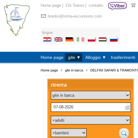
Home page
|
Chi Siamo
|
contatto
branko@istria-excursions.com
lingue:
Home page
gite ▼
Alloggio ▼
trasferimenti
Home page
/
gite in barca
/
DELFINI SAFARI & TRAMONT
ricerca