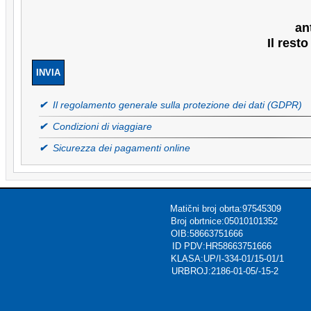
an
Il rest
✔
Il regolamento generale sulla protezione dei dati (GDPR)
✔
Condizioni di viaggiare
✔
Sicurezza dei pagamenti online
ični broj obrta:97545309
urizmu Broj obrtnice:05010101352
ec OIB:58663751666
Voća,CROATIA ID PDV:HR58663751666
KLASA:UP/I-334-01/15-01/1
rsions.com URBROJ:2186-01-05/-15-2