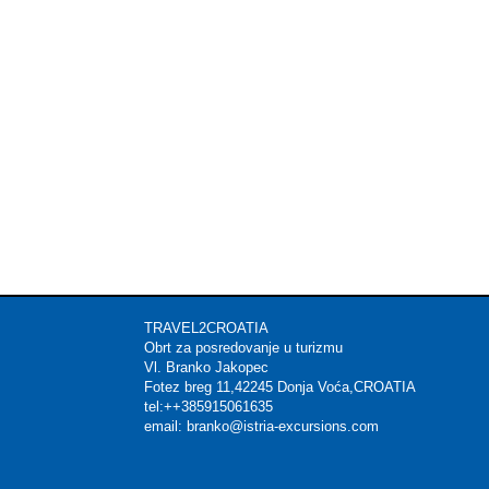
TRAVEL2CROATIA Mat
Obrt za posredovanje u t
Vl. Branko Jakop
Fotez breg 11,42245 Donja 
tel:++385915061635 
email: branko@istria-excu